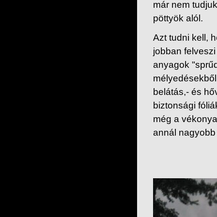
már nem tudjuk
pöttyök alól.
Azt tudni kell,
jobban felveszi
anyagok "sprűd
mélyedésekből.
belátás,- és h
biztonsági fóli
még a vékonyab
annál nagyobb 