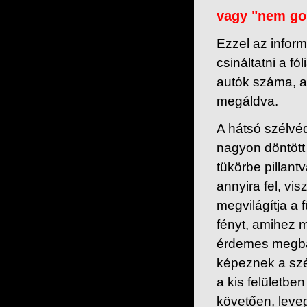
vagy "nem gon
Ezzel az inform
csináltatni a f
autók száma, am
megáldva.
A hátsó szélvé
nagyon döntött 
tükörbe pillant
annyira fel, vi
megvilágítja a f
fényt, amihez 
érdemes megbará
képeznek a szé
a kis felületbe
követően, leve