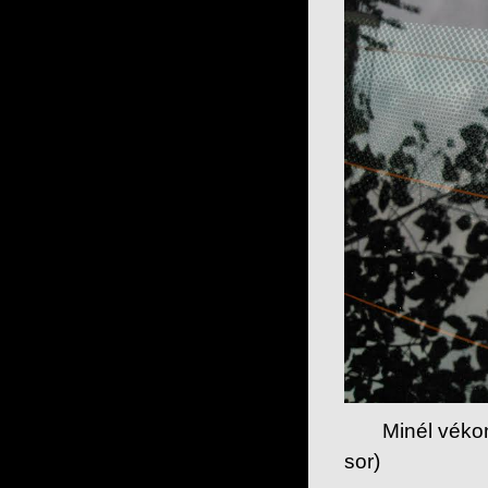
Minél vékonyab
sor)