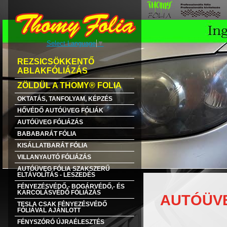
Select Language
▼
REZSICSÖKKENTŐ
ABLAKFÓLIÁZÁS
ZÖLDÜL A THOMY® FOLIA
OKTATÁS, TANFOLYAM, KÉPZÉS
HŐVÉDŐ AUTÓÜVEG FÓLIÁK
AUTÓÜVEG FÓLIÁZÁS
BABABARÁT FÓLIA
KISÁLLATBARÁT FÓLIA
VILLANYAUTÓ FÓLIÁZÁS
AUTÓÜVEG FÓLIA SZAKSZERŰ
ELTÁVOLÍTÁS - LESZEDÉS
FÉNYEZÉSVÉDŐ,- BOGÁRVÉDŐ,- ÉS
KARCOLÁSVÉDŐ FÓLIÁZÁS
AUTÓÜVE
TESLA CSAK FÉNYEZÉSVÉDŐ
FÓLIÁVAL AJÁNLOTT
FÉNYSZÓRÓ ÚJRAÉLESZTÉS