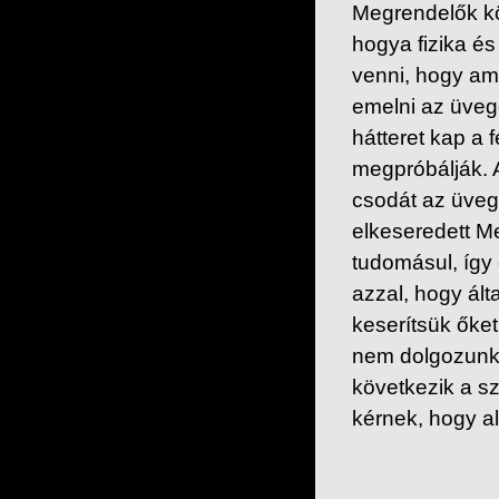
Megrendelők kö
hogya fizika és
venni, hogy amik
emelni az üvege
hátteret kap a 
megpróbálják. A
csodát az üveg
elkeseredett M
tudomásul, így
azzal, hogy ált
keserítsük őke
nem dolgozunk,
következik a s
kérnek, hogy a