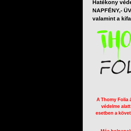
Hatékony vé
NAPFÉNY,- ÜV
valamint a kif
A Thomy Folia á
védelme alatt
esetben a követk