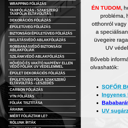
WRAPPING FÓLIÁZÁS
ÉN TUDOM,
h
TAXIFÓLIÁZÁS - SZAKSZERŰ
TAXIFÓLIA ELTÁVOLÍTÁS
probléma, h
DEKORÁCIÓS FÓLIÁZÁS
otthonról vagy
ÉPÜLETÜVEG FÓLIÁZÁS
a speciálisan
BIZTONSÁGI ÉPÜLETÜVEG FÓLIÁZÁS
üvegeire rag
BELÁTÁSVÉDŐ ABLAKFÓLIÁZÁS
ROBBANÁSVÉDŐ BIZTONSÁGI
UV védel
ABLAKFÓLIÁK
SZILÁNKVÉDŐ ABLAKFÓLIÁZÁS
Bővebb informá
HŐVÉDŐ ÉS VAKÍTÓ NAPFÉNY ELLEN
olv
VÉDŐ FÓLIÁK UV VÉDELEMMEL
ÉPÜLET DEKORÁCIÓS FÓLIÁZÁS
ÉPÜLETÜVEG FÓLIA SZAKSZERŰ
ELTÁVOLÍTÁS - LESZEDÉS
SOFŐR
B
CARBON FÓLIÁZÁS
Ingyenes
VTN FÓLIÁZÁS
Bababarát
FÓLIÁK TISZTÍTÁSA
ÁRAINK
UV sugárz
MIÉRT FÓLIÁZTAM LE?
RÓLUNK ÍRTÁK