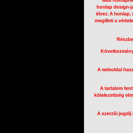
Más holnapok
honlap design-j
élvez. A honlap,
megilleti a véde
Részben
Következménye:
A weboldal hasz
A tartalom fent
kötelezettség elmu
A szerzői jogdíj