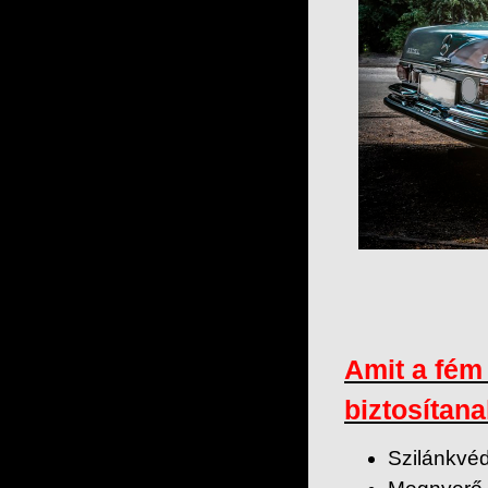
Amit a fém
biztosítana
Szilánkvé