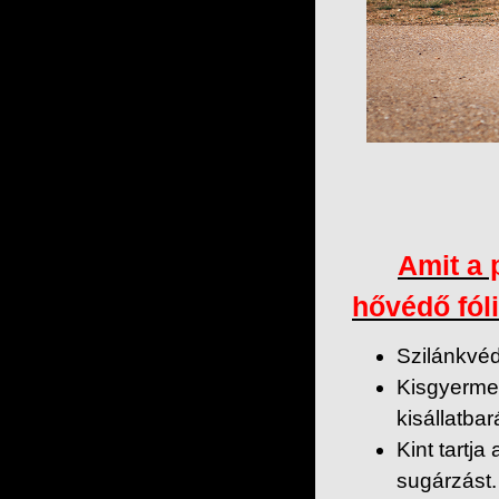
Amit a 
hővédő fóli
Szilánkvé
Kisgyerme
kisállatbará
Kint tartj
sugárzást.