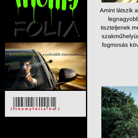
Amint látszik 
legnagyobb
tiszteljenek 
szakműhelyünk
fogmosás köve