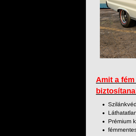
Amit a fém
biztosítana
Szilánkvé
Láthatatla
Prémium k
fémmentes 