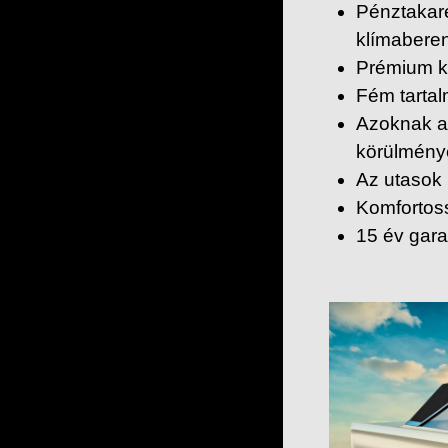
Pénztakar
klímabere
Prémium k
Fém tartal
Azoknak az
körülménye
Az utasok
Komfortoss
15 év gara