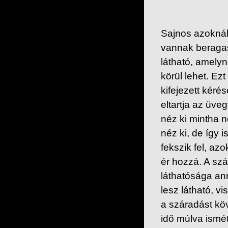
Sajnos azoknál
vannak beragas
látható, amely
körül lehet. Ez
kifejezett kérés
eltartja az üveg
néz ki mintha n
néz ki, de így 
fekszik fel, a
ér hozzá. A szá
láthatósága an
lesz látható, v
a száradást köv
idő múlva ismét