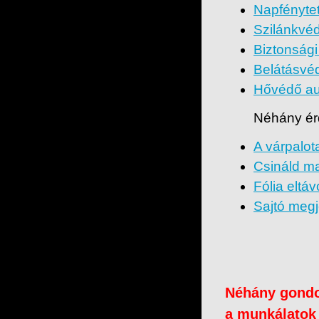
Napfénytet
Szilánkvéd
Biztonsági 
Belátásvéd
Hővédő au
Néhány érd
A várpalot
Csináld m
Fólia eltáv
Sajtó meg
Néhány gondol
a munkálatok