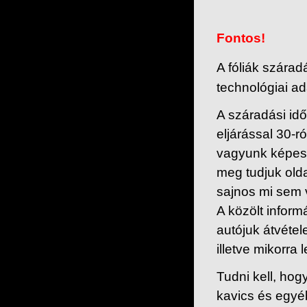
Fontos!
A fóliák szárad
technológiai ad
A száradási időt
eljárással 30-r
vagyunk képesek
meg tudjuk old
sajnos mi sem
A közölt inform
autójuk átvétel
illetve mikorra
Tudni kell, ho
kavics és egyéb