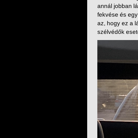
annál jobban lá
fekvése és egym
az, hogy ez a 
szélvédők eset