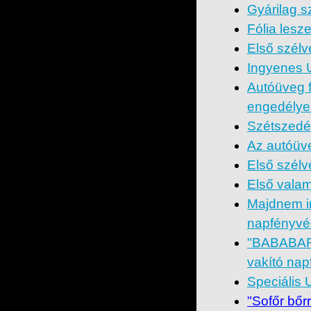
Gyárilag s
Fólia lesz
Első szélv
Ingyenes 
Autóüveg f
engedély
Szétszedé
Az autóüve
Első szélv
Első valam
Majdnem in
napfényvé
"BABABARÁ
vakító nap
Speciális 
"Sofőr bőrr