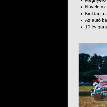
Megnyerő m
Növeld az 
Kint tartj
Az autó be
10 év gara