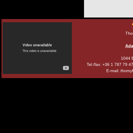
Tho
Ada
1044 B
Tel./fax: +36 1 787 79 
E-mail: thomyf