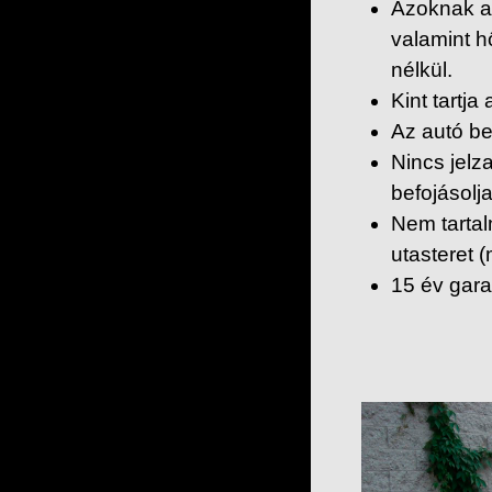
Azoknak a
valamint h
nélkül.
Kint tartj
Az autó be
Nincs jelz
befojásolja
Nem tartal
utasteret (
15 év gara