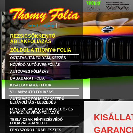
Select Language
▼
REZSICSÖKKENTŐ
ABLAKFÓLIÁZÁS
ZÖLDÜL A THOMY® FOLIA
OKTATÁS, TANFOLYAM, KÉPZÉS
HŐVÉDŐ AUTÓÜVEG FÓLIÁK
AUTÓÜVEG FÓLIÁZÁS
BABABARÁT FÓLIA
KISÁLLATBARÁT FÓLIA
VILLANYAUTÓ FÓLIÁZÁS
AUTÓÜVEG FÓLIA SZAKSZERŰ
ELTÁVOLÍTÁS - LESZEDÉS
FÉNYEZÉSVÉDŐ,- BOGÁRVÉDŐ,- ÉS
KARCOLÁSVÉDŐ FÓLIÁZÁS
KISÁLLAT
TESLA CSAK FÉNYEZÉSVÉDŐ
FÓLIÁVAL AJÁNLOTT
GARANC
FÉNYSZÓRÓ ÚJRAÉLESZTÉS