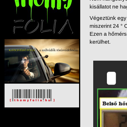
kisállatot ne h
Végeztünk egy 
miszerint
24 ° 
Ezen a hőmérsé
kerülhet.