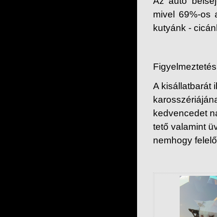
Az autó belsej
mivel 69%-os a
kutyánk - cicán
Figyelmeztetés
A kisállatbarát 
karosszériáján
kedvencedet na
tető valamint ü
nemhogy felelő