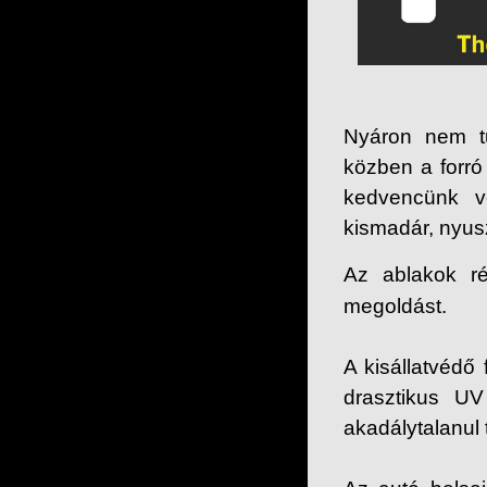
Nyáron nem t
közben a forr
kedvencünk vé
kismadár, nyusz
Az ablakok r
megoldást.
A kisállatvédő
drasztikus U
akadálytalanul 