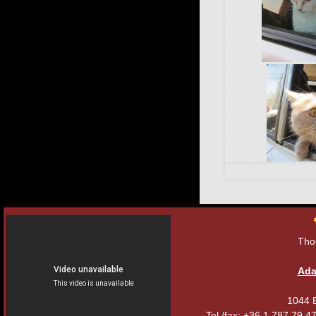
Tho
Ada
1044 B
Tel./fax: +36 1 787 79 