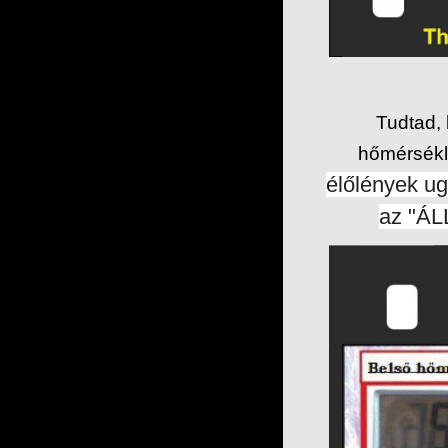
Tudtad, 
hőmérsékle
élőlények ug
az "ÁL