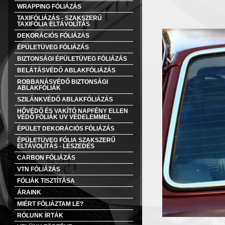
WRAPPING FÓLIÁZÁS
TAXIFÓLIÁZÁS - SZAKSZERŰ
TAXIFÓLIA ELTÁVOLÍTÁS
DEKORÁCIÓS FÓLIÁZÁS
ÉPÜLETÜVEG FÓLIÁZÁS
BIZTONSÁGI ÉPÜLETÜVEG FÓLIÁZÁS
BELÁTÁSVÉDŐ ABLAKFÓLIÁZÁS
ROBBANÁSVÉDŐ BIZTONSÁGI
ABLAKFÓLIÁK
SZILÁNKVÉDŐ ABLAKFÓLIÁZÁS
HŐVÉDŐ ÉS VAKÍTÓ NAPFÉNY ELLEN
VÉDŐ FÓLIÁK UV VÉDELEMMEL
ÉPÜLET DEKORÁCIÓS FÓLIÁZÁS
ÉPÜLETÜVEG FÓLIA SZAKSZERŰ
ELTÁVOLÍTÁS - LESZEDÉS
CARBON FÓLIÁZÁS
VTN FÓLIÁZÁS
FÓLIÁK TISZTÍTÁSA
ÁRAINK
MIÉRT FÓLIÁZTAM LE?
RÓLUNK ÍRTÁK