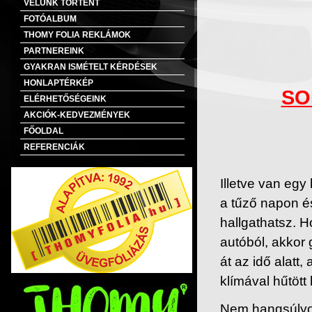
VELÜNK TÖRTÉNT
FOTÓALBUM
THOMY FOLIA REKLÁMOK
PARTNEREINK
GYAKRAN ISMÉTELT KÉRDÉSEK
HONLAPTÉRKÉP
SO
ELÉRHETŐSÉGEINK
AKCIÓK-KEDVEZMÉNYEK
FŐOLDAL
REFERENCIÁK
Illetve van egy
a tűző napon és
hallgathatsz. H
autóból, akkor g
át az idő alat
klímával hűtött
Nem hangsúlyoz