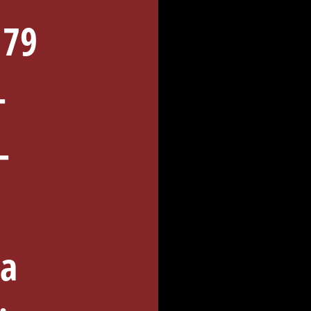
 79
-
-
ia