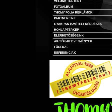
VELÜNK TÖRTÉNT
FOTÓALBUM
THOMY FOLIA REKLÁMOK
PARTNEREINK
GYAKRAN ISMÉTELT KÉRDÉSEK
HONLAPTÉRKÉP
ELÉRHETŐSÉGEINK
AKCIÓK-KEDVEZMÉNYEK
FŐOLDAL
REFERENCIÁK