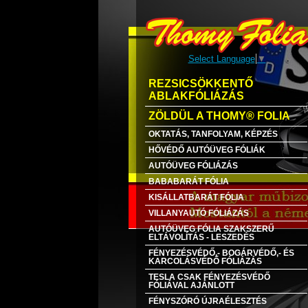
Select Language
▼
REZSICSÖKKENTŐ
ABLAKFÓLIÁZÁS
ZÖLDÜL A THOMY® FOLIA
OKTATÁS, TANFOLYAM, KÉPZÉS
HŐVÉDŐ AUTÓÜVEG FÓLIÁK
AUTÓÜVEG FÓLIÁZÁS
BABABARÁT FÓLIA
KISÁLLATBARÁT FÓLIA
VILLANYAUTÓ FÓLIÁZÁS
AUTÓÜVEG FÓLIA SZAKSZERŰ
ELTÁVOLÍTÁS - LESZEDÉS
FÉNYEZÉSVÉDŐ,- BOGÁRVÉDŐ,- ÉS
KARCOLÁSVÉDŐ FÓLIÁZÁS
TESLA CSAK FÉNYEZÉSVÉDŐ
FÓLIÁVAL AJÁNLOTT
FÉNYSZÓRÓ ÚJRAÉLESZTÉS