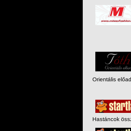
Orientális elő
Hastáncok össz