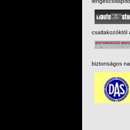
lengéscsillapít
csatlakozóktól
biztonságos na