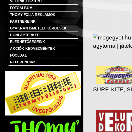
VELÜNK TÖRTÉNT
FOTÓALBUM
THOMY FOLIA REKLÁMOK
PARTNEREINK
GYAKRAN ISMÉTELT KÉRDÉSEK
HONLAPTÉRKÉP
ELÉRHETŐSÉGEINK
AKCIÓK-KEDVEZMÉNYEK
FŐOLDAL
REFERENCIÁK
SURF, KITE, S