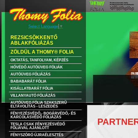
Select Language
▼
REZSICSÖKKENTŐ
ABLAKFÓLIÁZÁS
ZÖLDÜL A THOMY® FOLIA
OKTATÁS, TANFOLYAM, KÉPZÉS
HŐVÉDŐ AUTÓÜVEG FÓLIÁK
AUTÓÜVEG FÓLIÁZÁS
BABABARÁT FÓLIA
KISÁLLATBARÁT FÓLIA
VILLANYAUTÓ FÓLIÁZÁS
AUTÓÜVEG FÓLIA SZAKSZERŰ
ELTÁVOLÍTÁS - LESZEDÉS
FÉNYEZÉSVÉDŐ,- BOGÁRVÉDŐ,- ÉS
KARCOLÁSVÉDŐ FÓLIÁZÁS
PARTNER
TESLA CSAK FÉNYEZÉSVÉDŐ
FÓLIÁVAL AJÁNLOTT
FÉNYSZÓRÓ ÚJRAÉLESZTÉS