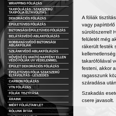
WRAPPING FÓLIÁZÁS
TAXIFÓLIÁZÁS - SZAKSZERŰ
TAXIFÓLIA ELTÁVOLÍTÁS
A fóliák tiszt
DEKORÁCIÓS FÓLIÁZÁS
vagy papírtörlő
ÉPÜLETÜVEG FÓLIÁZÁS
BIZTONSÁGI ÉPÜLETÜVEG FÓLIÁZÁS
súrolószerrel! 
BELÁTÁSVÉDŐ ABLAKFÓLIÁZÁS
felületét még 
ROBBANÁSVÉDŐ BIZTONSÁGI
ABLAKFÓLIÁK
rákerült festék
SZILÁNKVÉDŐ ABLAKFÓLIÁZÁS
kellemetlenség 
HŐVÉDŐ ÉS VAKÍTÓ NAPFÉNY ELLEN
takarófóliával
VÉDŐ FÓLIÁK UV VÉDELEMMEL
ÉPÜLET DEKORÁCIÓS FÓLIÁZÁS
festeni, akkor a
ÉPÜLETÜVEG FÓLIA SZAKSZERŰ
ragasszunk köz
ELTÁVOLÍTÁS - LESZEDÉS
CARBON FÓLIÁZÁS
száradása után 
VTN FÓLIÁZÁS
Szakadás esetén
FÓLIÁK TISZTÍTÁSA
ÁRAINK
csere javasolt.
MIÉRT FÓLIÁZTAM LE?
RÓLUNK ÍRTÁK