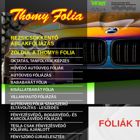
Select Language
▼
REZSICSÖKKENTŐ
ABLAKFÓLIÁZÁS
ZÖLDÜL A THOMY® FOLIA
OKTATÁS, TANFOLYAM, KÉPZÉS
HŐVÉDŐ AUTÓÜVEG FÓLIÁK
AUTÓÜVEG FÓLIÁZÁS
BABABARÁT FÓLIA
KISÁLLATBARÁT FÓLIA
VILLANYAUTÓ FÓLIÁZÁS
AUTÓÜVEG FÓLIA SZAKSZERŰ
ELTÁVOLÍTÁS - LESZEDÉS
FÉNYEZÉSVÉDŐ,- BOGÁRVÉDŐ,- ÉS
KARCOLÁSVÉDŐ FÓLIÁZÁS
FÓLIÁK 
TESLA CSAK FÉNYEZÉSVÉDŐ
FÓLIÁVAL AJÁNLOTT
FÉNYSZÓRÓ ÚJRAÉLESZTÉS