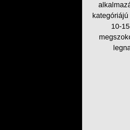
alkalmazá
kategóriáj
10-15
megszoko
legn