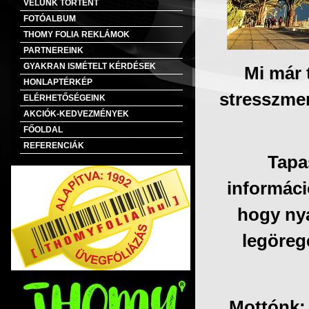
VELÜNK TÖRTÉNT
FOTÓALBUM
THOMY FOLIA REKLÁMOK
PARTNEREINK
GYAKRAN ISMÉTELT KÉRDÉSEK
Mi már 
HONLAPTÉRKÉP
stresszmen
ELÉRHETŐSÉGEINK
AKCIÓK-KEDVEZMÉNYEK
FŐOLDAL
REFERENCIÁK
Tapas
informáci
hogy nya
legöreg
Mottónk: 