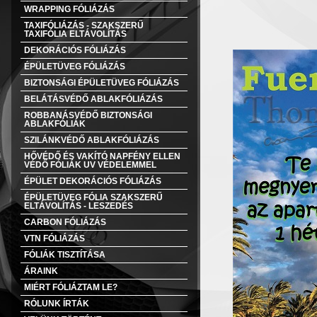
WRAPPING FÓLIÁZÁS
TAXIFÓLIÁZÁS - SZAKSZERŰ
TAXIFÓLIA ELTÁVOLÍTÁS
DEKORÁCIÓS FÓLIÁZÁS
ÉPÜLETÜVEG FÓLIÁZÁS
BIZTONSÁGI ÉPÜLETÜVEG FÓLIÁZÁS
BELÁTÁSVÉDŐ ABLAKFÓLIÁZÁS
ROBBANÁSVÉDŐ BIZTONSÁGI
ABLAKFÓLIÁK
SZILÁNKVÉDŐ ABLAKFÓLIÁZÁS
HŐVÉDŐ ÉS VAKÍTÓ NAPFÉNY ELLEN
VÉDŐ FÓLIÁK UV VÉDELEMMEL
ÉPÜLET DEKORÁCIÓS FÓLIÁZÁS
ÉPÜLETÜVEG FÓLIA SZAKSZERŰ
ELTÁVOLÍTÁS - LESZEDÉS
CARBON FÓLIÁZÁS
VTN FÓLIÁZÁS
FÓLIÁK TISZTÍTÁSA
ÁRAINK
MIÉRT FÓLIÁZTAM LE?
RÓLUNK ÍRTÁK