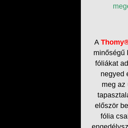
mege
A
Thomy
®
minőségű k
fóliákat a
negyed 
meg az 
tapasztal
először b
fólia cs
engedélysz