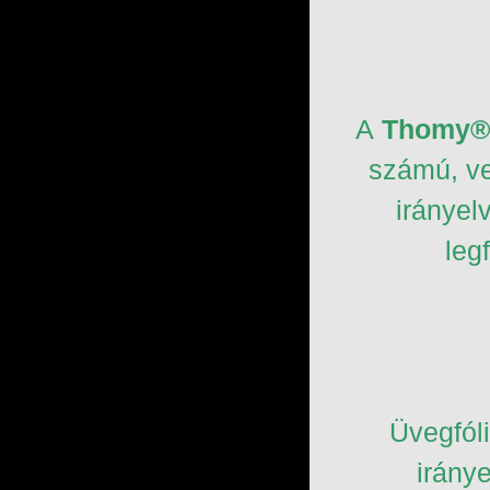
A
Thomy
®
számú, ve
irányel
leg
Üvegfól
iránye