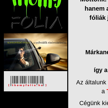
hanem a
fóliák
Márkane
így 
Az általunk
a
Cégünk ki