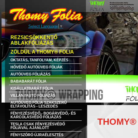
Select Language
▼
REZSICSÖKKENTŐ
ABLAKFÓLIÁZÁS
ZÖLDÜL A THOMY® FOLIA
OKTATÁS, TANFOLYAM, KÉPZÉS
HŐVÉDŐ AUTÓÜVEG FÓLIÁK
AUTÓÜVEG FÓLIÁZÁS
BABABARÁT FÓLIA
KISÁLLATBARÁT FÓLIA
VILLANYAUTÓ FÓLIÁZÁS
AUTÓÜVEG FÓLIA SZAKSZERŰ
ELTÁVOLÍTÁS - LESZEDÉS
FÉNYEZÉSVÉDŐ,- BOGÁRVÉDŐ,- ÉS
KARCOLÁSVÉDŐ FÓLIÁZÁS
THOMY® 
TESLA CSAK FÉNYEZÉSVÉDŐ
FÓLIÁVAL AJÁNLOTT
FÉNYSZÓRÓ ÚJRAÉLESZTÉS