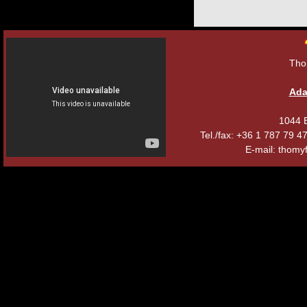
Tho
Ada
1044 B
Tel./fax: +36 1 787 79 
E-mail: thomyf